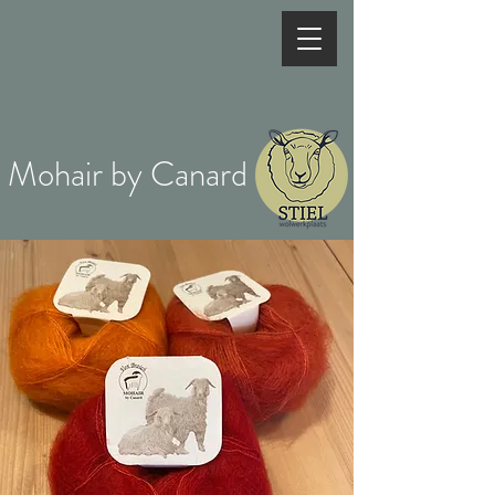
Mohair by Canard