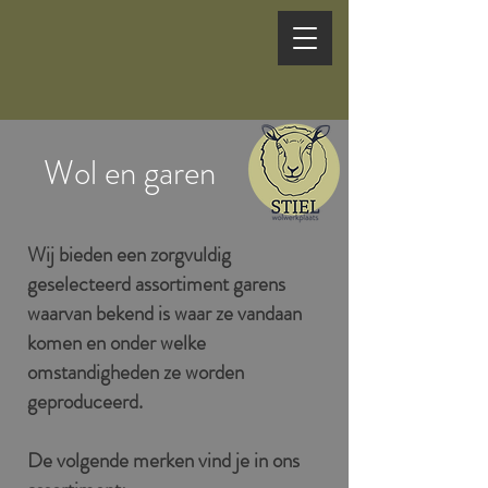
Wol en garen
Wij
bieden een zorgvuldig
geselecteerd assortiment garens
waarvan bekend is waar ze vandaan
komen en onder welke
omstandigheden ze worden
geproduceerd.
De volgende merken vind je in ons