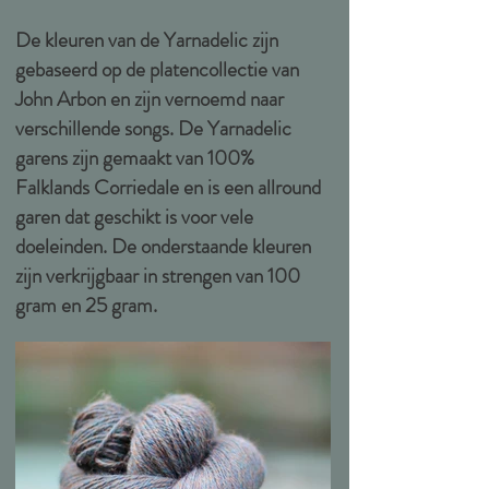
De kleuren van de Yarnadelic zijn
gebaseerd op de platencollectie van
John Arbon en zijn vernoemd naar
verschillende songs. De Yarnadelic
garens zijn gemaakt van 100%
Falklands Corriedale en is een allround
garen dat geschikt is voor vele
doeleinden. De onderstaande kleuren
zijn verkrijgbaar in strengen van 100
gram en 25 gram.