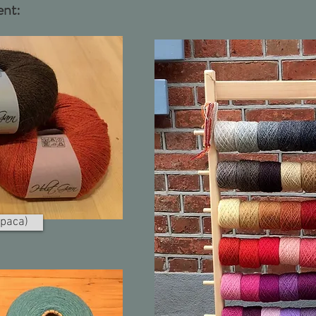
ent:
lpaca)