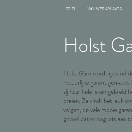
STIEL
WOLWERKPLAATS
Holst G
Holst Garn wordt gerund do
natuurlijke garens gemaakt i
zij haar hele leven gebreid 
breien. Ze vindt het leuk o
volgen, de vele mooie garen
gevoel dat er nog iets aan