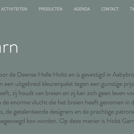
ACTIVITEITEN
PRODUCTEN
AGENDA
CONTACT
T
arn
or de Deense Helle Holst en is gevestigd in Aabybr
n een uitgebreid kleurenpalet tegen een gunstige prijs
heeft, zij houdt van breien en zij kan zich geen leven v
m de enorme vlucht die het breien heeft genomen in d
s, de getalenteerde designers en de prachtige patrone
 toegevoegd kon worden. Op deze manier is Holst Garn