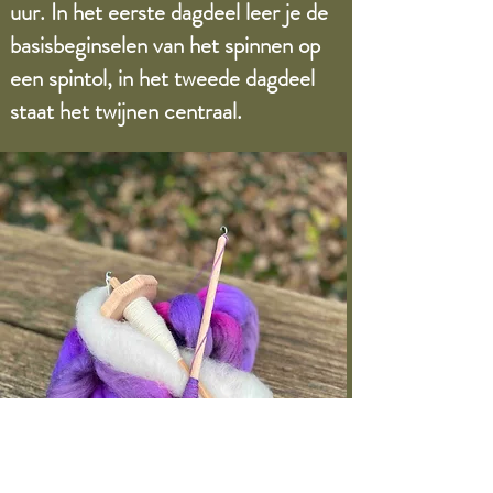
uur. In het eerste dagdeel leer je de
basisbeginselen van het spinnen op
een spintol, in het tweede dagdeel
staat het twijnen centraal.