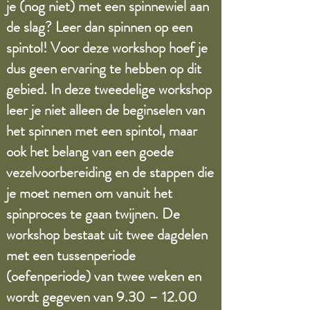
je (nog niet) met een spinnewiel aan
de slag? Leer dan spinnen op een
spintol! Voor deze workshop hoef je
dus geen ervaring te hebben op dit
gebied. In deze tweedelige workshop
leer je niet alleen de beginselen van
het spinnen met een spintol, maar
ook het belang van een goede
vezelvoorbereiding en de stappen die
je moet nemen om vanuit het
spinproces te gaan twijnen. De
workshop bestaat uit twee dagdelen
met een tussenperiode
(oefenperiode) van twee weken en
wordt gegeven van 9.30 – 12.00