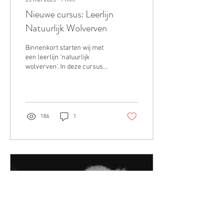
25 mei 2025
∙
1
min.
Nieuwe cursus: Leerlijn
Natuurlijk Wolverven
Binnenkort starten wij met
een leerlijn ‘natuurlijk
wolverven’. In deze cursus
van 5 lessen van ieder één
dagdeel, leer je het verven
met...
186
1