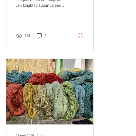
van Dagblad Tubantia een
bezoek aan onze
Wolwerkplaats en vandaag is
er een mooi...
158
1